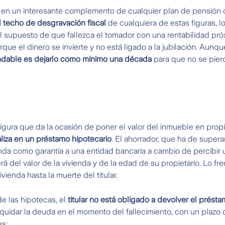
 en un interesante complemento de cualquier plan de pensión o
 techo de desgravación fiscal
de cualquiera de estas figuras, 
el supuesto de que fallezca el tomador con una rentabilidad pró
rque el dinero se invierte y no está ligado a la jubilación. Aunq
dable es dejarlo como mínimo una década
para que no se pierd
figura que da la ocasión de poner el valor del inmueble en pro
ializa en un préstamo hipotecario
. El ahorrador, que ha de supera
da como garantía a una entidad bancaria a cambio de percibir u
 del valor de la vivienda y de la edad de su propietario. Lo fr
ivienda hasta la muerte del titular.
de las hipotecas, el
titular no está obligado a devolver el prést
quidar la deuda en el momento del fallecimiento, con un plazo d
s: