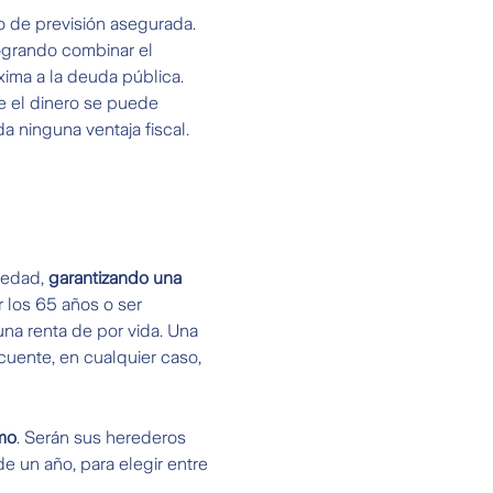
 de previsión asegurada.
logrando combinar el
xima a la deuda pública.
ue el dinero se puede
a ninguna ventaja fiscal.
piedad,
garantizando una
r los 65 años o ser
na renta de por vida. Una
ecuente, en cualquier caso,
amo
. Serán sus herederos
e un año, para elegir entre