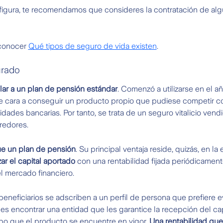
 figura, te recomendamos que consideres la contratación de alg
 conocer
Qué tipos de seguro de vida existen
.
urado
ilar a un plan de pensión estándar
. Comenzó a utilizarse en el a
de cara a conseguir un producto propio que pudiese competir c
idades bancarias. Por tanto, se trata de un seguro vitalicio ven
redores.
ue un plan de pensión
. Su principal ventaja reside, quizás, en la
ar el capital aportado
con una rentabilidad fijada periódicamen
el mercado financiero.
eneficiarios se adscriben a un perfil de persona que prefiere evi
és es encontrar una entidad que les garantice la recepción del ca
mpo que el producto se encuentre en vigor.
Una rentabilidad qu