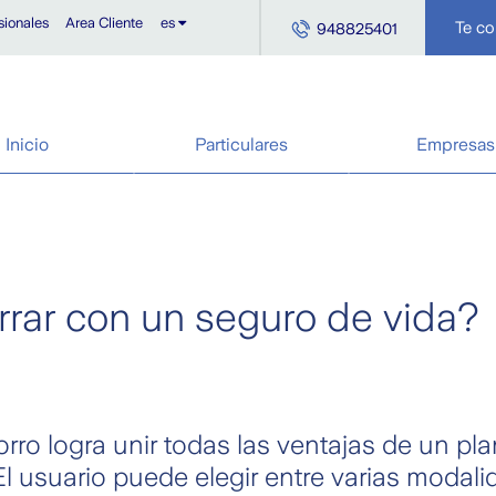
sionales
Area Cliente
es
Te c
948825401
Inicio
Particulares
Empresas
rar con un seguro de vida?
ro logra unir todas las ventajas de un pla
l usuario puede elegir entre varias modali