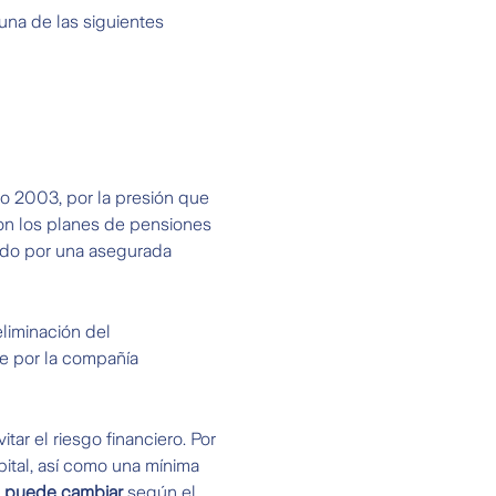
una de las siguientes
ño 2003, por la presión que
on los planes de pensiones
dido por una asegurada
 eliminación del
te por la compañía
tar el riesgo financiero. Por
pital, así como una mínima
e puede cambiar
según el