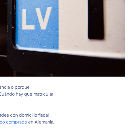
encia o porque
¿Cuándo hay que matricular
des con domicilio fiscal
rico comprado
en Alemania,