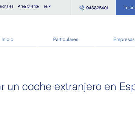
sionales
Area Cliente
es
Te c
948825401
Inicio
Particulares
Empresas
r un coche extranjero en Es