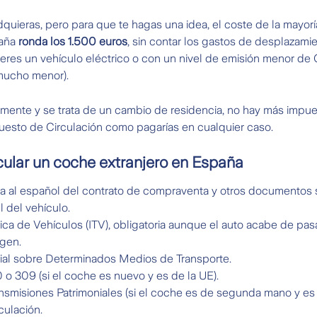
dquieras, pero para que te hagas una idea, el coste de la mayor
aña
ronda los 1.500 euros
, sin contar los gastos de desplazamie
res un vehículo eléctrico o con un nivel de emisión menor de C
 mucho menor).
ormente y se trata de un cambio de residencia, no hay más impue
puesto de Circulación como pagarías en cualquier caso.
cular un coche extranjero en España
a al español del contrato de compraventa y otros documentos si
l del vehículo.
ca de Vehículos (ITV), obligatoria aunque el auto acabe de pas
igen.
al sobre Determinados Medios de Transporte.
o 309 (si el coche es nuevo y es de la UE).
smisiones Patrimoniales (si el coche es de segunda mano y es 
culación.