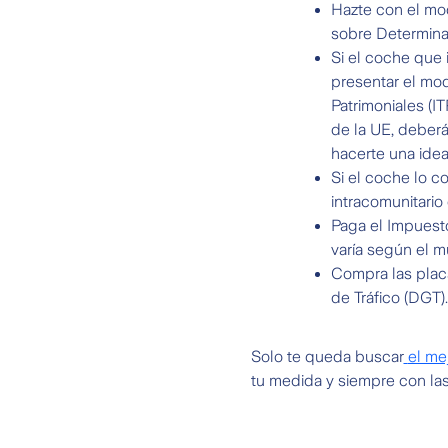
Hazte con el mod
sobre Determina
Si el coche que
presentar el mod
Patrimoniales (I
de la UE, deberá
hacerte una idea
Si el coche lo c
intracomunitario
Paga el Impuest
varía según el mu
Compra las placa
de Tráfico (DGT)
Solo te queda buscar
el me
tu medida y siempre con las