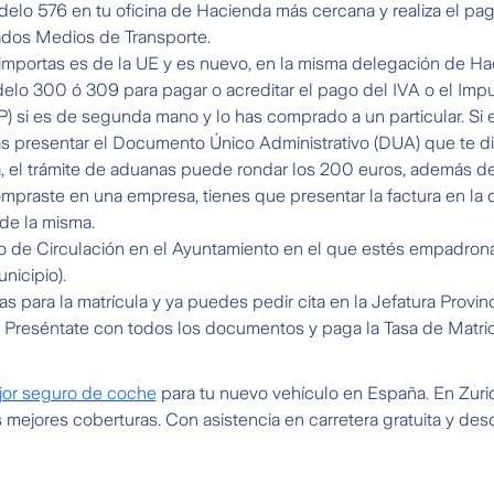
elo 576 en tu oficina de Hacienda más cercana y realiza el pa
dos Medios de Transporte.
 importas es de la UE y es nuevo, en la misma delegación de H
elo 300 ó 309 para pagar o acreditar el pago del IVA o el Imp
TP) si es de segunda mano y lo has comprado a un particular. Si
s presentar el Documento Único Administrativo (DUA) que te di
, el trámite de aduanas puede rondar los 200 euros, además de
ompraste en una empresa, tienes que presentar la factura en la 
 de la misma.
o de Circulación en el Ayuntamiento en el que estés empadrona
nicipio).
s para la matrícula y ya puedes pedir cita en la Jefatura Provin
. Preséntate con todos los documentos y paga la Tasa de Matric
jor seguro de coche
para tu nuevo vehículo en España. En Zuric
 mejores coberturas. Con asistencia en carretera gratuita y desd