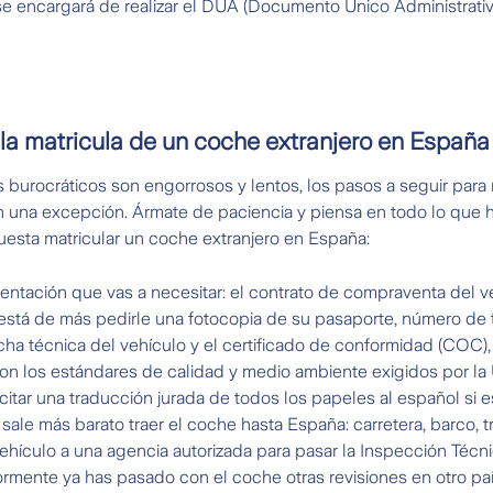
e encargará de realizar el DUA (Documento Único Administrativo
la matricula de un coche extranjero en España
es burocráticos son engorrosos y lentos, los pasos a seguir para
n una excepción. Ármate de paciencia y piensa en todo lo que 
cuesta matricular un coche extranjero en España:
tación que vas a necesitar: el contrato de compraventa del ve
 está de más pedirle una fotocopia de su pasaporte, número de 
ficha técnica del vehículo y el certificado de conformidad (COC),
n los estándares de calidad y medio ambiente exigidos por la
citar una traducción jurada de todos los papeles al español si e
sale más barato traer el coche hasta España: carretera, barco, t
vehículo a una agencia autorizada para pasar la Inspección Técni
iormente ya has pasado con el coche otras revisiones en otro paí